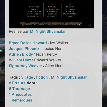
Réalisé par
M. Night Shyamalan
Bryce Dallas Howard
: Ivy Walker
Joaquin Phoenix
: Lucius Hunt
Adrien Brody
: Noah Percy
William Hurt
: Edward Walker
Sigourney Weaver
: Alice Hunt
Tags :
village
,
fiction
,
M. Night Shyamalan
8 Erreurs
dont :
6 Tournage
1 Anecdotes
1 Remarques