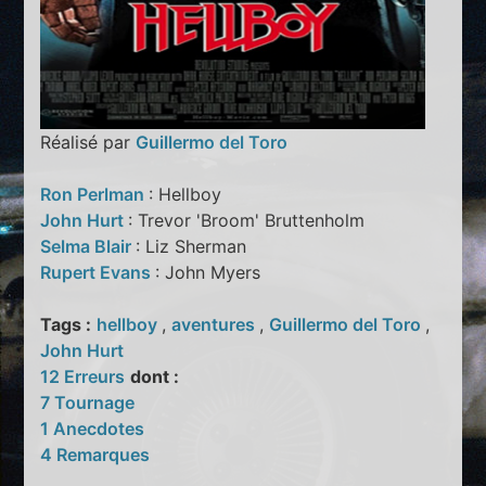
Réalisé par
Guillermo del Toro
Ron Perlman
: Hellboy
John Hurt
: Trevor 'Broom' Bruttenholm
Selma Blair
: Liz Sherman
Rupert Evans
: John Myers
Tags :
hellboy
,
aventures
,
Guillermo del Toro
,
John Hurt
12 Erreurs
dont :
7 Tournage
1 Anecdotes
4 Remarques