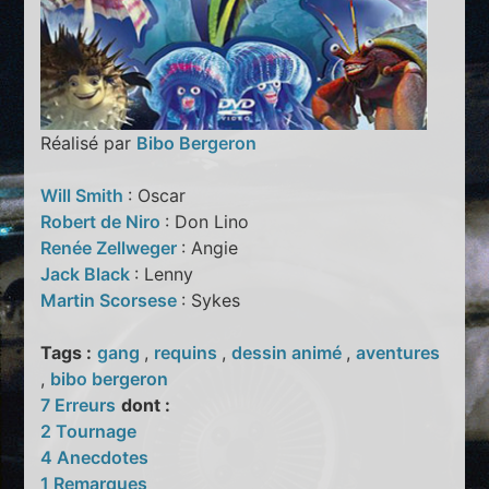
Réalisé par
Bibo Bergeron
Will Smith
: Oscar
Robert de Niro
: Don Lino
Renée Zellweger
: Angie
Jack Black
: Lenny
Martin Scorsese
: Sykes
Tags :
gang
,
requins
,
dessin animé
,
aventures
,
bibo bergeron
7 Erreurs
dont :
2 Tournage
4 Anecdotes
1 Remarques