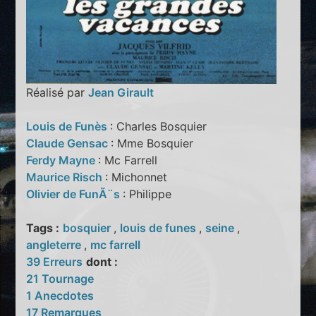
Réalisé par
Jean Girault
Louis de Funès
: Charles Bosquier
Claude Gensac
: Mme Bosquier
Ferdy Mayne
: Mc Farrell
Maurice Risch
: Michonnet
Olivier de FunÃ¨s
: Philippe
Tags :
bosquier
,
louis de funes
,
seine
,
angleterre
,
mc farrell
39 Erreurs
dont :
21 Tournage
1 Anecdotes
17 Remarques