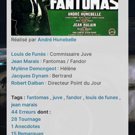
Réalisé par
André Hunebelle
Louis de Funès
: Commissaire Juve
Jean Marais
: Fantomas / Fandor
Mylène Demongeot
: Hélène
Jacques Dynam
: Bertrand
Robert Dalban
: Directeur Point du Jour
Tags :
fantomas
,
juve
,
fandor
,
louis de funes
,
jean marais
44 Erreurs
dont :
28 Tournage
1 Anecdotes
15 Remarques