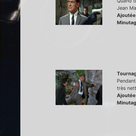
Quand on
Jean Mar
Ajoutée
Minutag
Tourna
Pendant 
très net
Ajoutée
Minutag