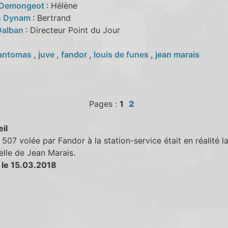
 Demongeot
: Hélène
s Dynam
: Bertrand
Dalban
: Directeur Point du Jour
antomas
,
juve
,
fandor
,
louis de funes
,
jean marais
Pages :
1
2
eil
07 volée par Fandor à la station-service était en réalité la
lle de Jean Marais.
 le 15.03.2018