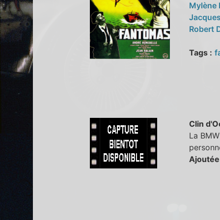
Mylène
Jacque
Robert 
Tags :
f
Clin d'O
La BMW 5
personne
Ajoutée