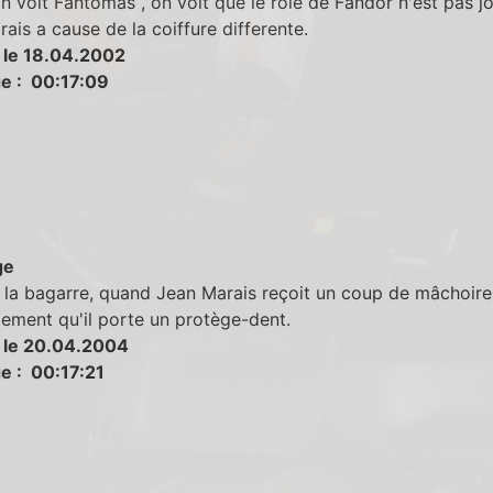
 voit Fantomas , on voit que le role de Fandor n'est pas j
ais a cause de la coiffure differente.
 le 18.04.2002
e : 00:17:09
ge
la bagarre, quand Jean Marais reçoit un coup de mâchoire,
tement qu'il porte un protège-dent.
 le 20.04.2004
e : 00:17:21