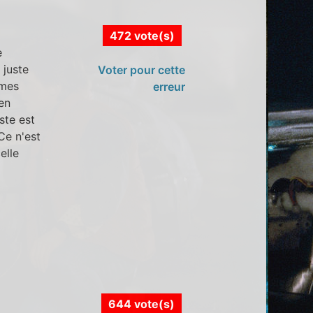
472 vote(s)
e
 juste
Voter pour cette
êmes
erreur
en
ste est
Ce n'est
elle
644 vote(s)