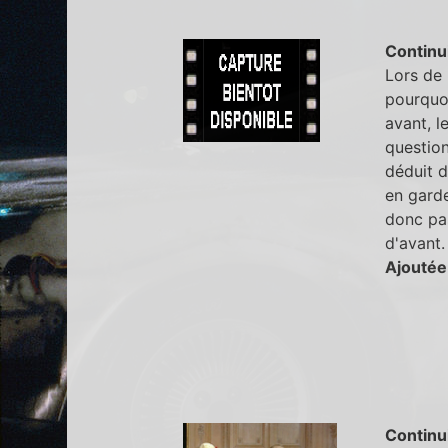
Continu
Lors de 
pourquoi
avant, l
question
déduit d
en garde
donc pas
d'avant.
Ajoutée
Continu