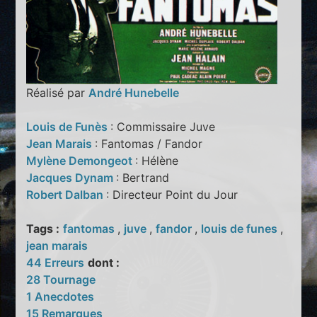
Réalisé par
André Hunebelle
Louis de Funès
: Commissaire Juve
Jean Marais
: Fantomas / Fandor
Mylène Demongeot
: Hélène
Jacques Dynam
: Bertrand
Robert Dalban
: Directeur Point du Jour
Tags :
fantomas
,
juve
,
fandor
,
louis de funes
,
jean marais
44 Erreurs
dont :
28 Tournage
1 Anecdotes
15 Remarques