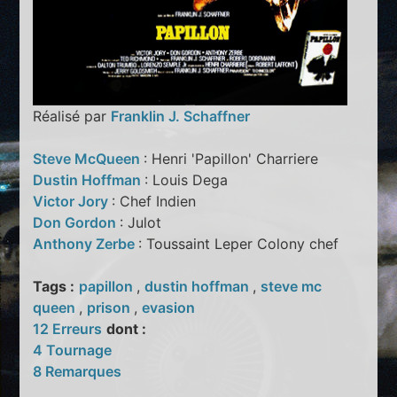
Réalisé par
Franklin J. Schaffner
Steve McQueen
: Henri 'Papillon' Charriere
Dustin Hoffman
: Louis Dega
Victor Jory
: Chef Indien
Don Gordon
: Julot
Anthony Zerbe
: Toussaint Leper Colony chef
Tags :
papillon
,
dustin hoffman
,
steve mc
queen
,
prison
,
evasion
12 Erreurs
dont :
4 Tournage
8 Remarques