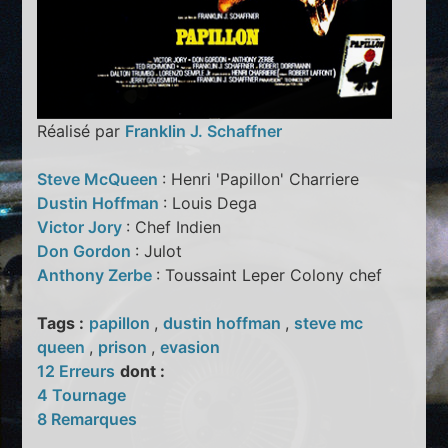
Réalisé par
Franklin J. Schaffner
Steve McQueen
: Henri 'Papillon' Charriere
Dustin Hoffman
: Louis Dega
Victor Jory
: Chef Indien
Don Gordon
: Julot
Anthony Zerbe
: Toussaint Leper Colony chef
Tags :
papillon
,
dustin hoffman
,
steve mc
queen
,
prison
,
evasion
12 Erreurs
dont :
4 Tournage
8 Remarques