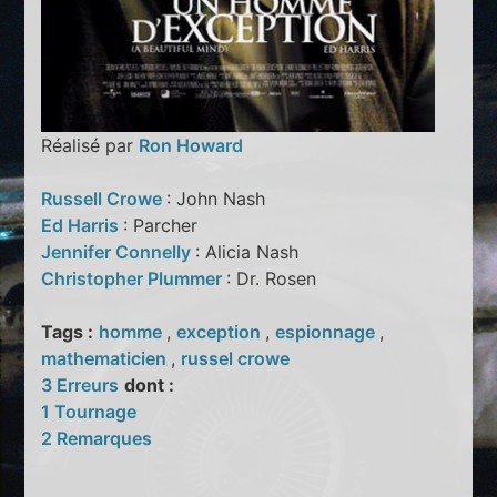
Réalisé par
Ron Howard
Russell Crowe
: John Nash
Ed Harris
: Parcher
Jennifer Connelly
: Alicia Nash
Christopher Plummer
: Dr. Rosen
Tags :
homme
,
exception
,
espionnage
,
mathematicien
,
russel crowe
3 Erreurs
dont :
1 Tournage
2 Remarques