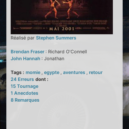
Réalisé par
Stephen Summers
Brendan Fraser
: Richard O'Connell
John Hannah
: Jonathan
Tags :
momie
,
egypte
,
aventures
,
retour
24 Erreurs
dont :
15 Tournage
1 Anecdotes
8 Remarques