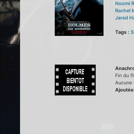
Noomi 
Rachel
Jared H
Tags :
S
Anachr
Fin du f
Aucune t
Ajoutée