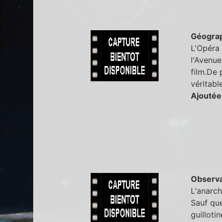
Géogra
L'Opéra 
l'Avenue
film.De 
véritabl
Ajoutée
Observa
L'anarch
Sauf que
guilloti