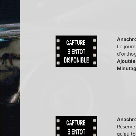
Anachr
Le journ
d'ortho
Ajoutée
Minutag
Anachr
Réserve
qu'au to