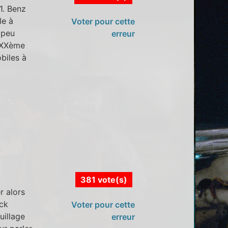
1. Benz
le à
Voter pour cette
 peu
erreur
t XXème
obiles à
381 vote(s)
r alors
ock
Voter pour cette
uillage
erreur