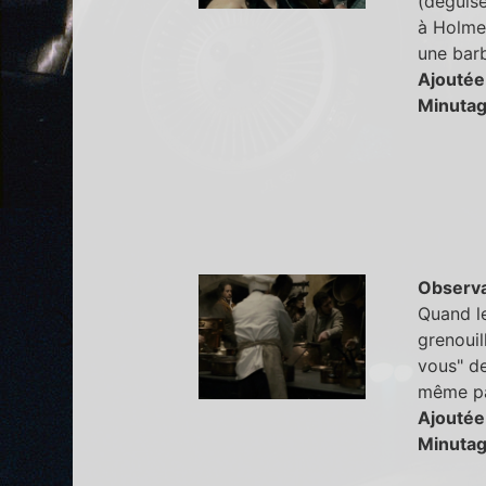
(déguise
à Holmes
une barb
Ajoutée
Minutag
Observa
Quand le
grenouil
vous" de
même pa
Ajoutée
Minutag