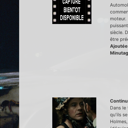
Automobi
commence
moteur. 
puissan
siècle. 
être pr
Ajoutée
Minutag
Continu
Dans le 
qu'ils s
Holmes, 