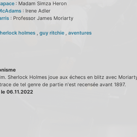
Rapace
: Madam Simza Heron
 McAdams
: Irene Adler
arris
: Professor James Moriarty
herlock holmes
,
guy ritchie
,
aventures
onisme
ilm. Sherlock Holmes joue aux échecs en blitz avec Moriarty
race de tel genre de partie n'est recensée avant 1897.
 le 06.11.2022