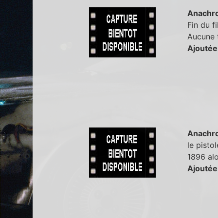
Anachr
Fin du f
Aucune t
Ajoutée
Anachr
le pisto
1896 alo
Ajoutée