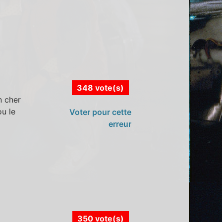
348 vote(s)
n cher
ou le
Voter pour cette
erreur
350 vote(s)