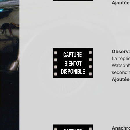
Ajoutée
Observa
La répli
Watson!"
second f
Ajoutée
Anachr