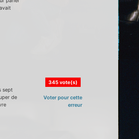
ur parler
avait
345 vote(s)
s sept
cuper de
Voter pour cette
vre
erreur