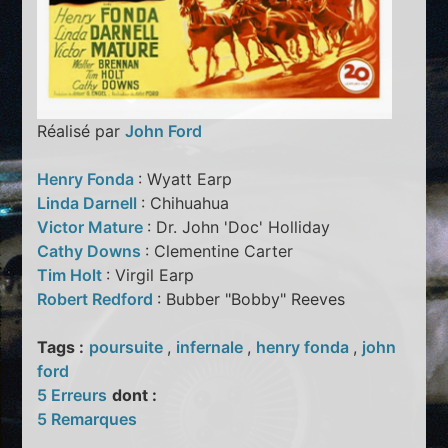
Réalisé par
John Ford
Henry Fonda
: Wyatt Earp
Linda Darnell
: Chihuahua
Victor Mature
: Dr. John 'Doc' Holliday
Cathy Downs
: Clementine Carter
Tim Holt
: Virgil Earp
Robert Redford
: Bubber "Bobby" Reeves
Tags :
poursuite
,
infernale
,
henry fonda
,
john
ford
5 Erreurs
dont :
5 Remarques