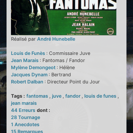
Réalisé par
André Hunebelle
Louis de Funès
: Commissaire Juve
Jean Marais
: Fantomas / Fandor
Mylène Demongeot
: Hélène
Jacques Dynam
: Bertrand
Robert Dalban
: Directeur Point du Jour
Tags :
fantomas
,
juve
,
fandor
,
louis de funes
,
jean marais
44 Erreurs
dont :
28 Tournage
1 Anecdotes
15 Remarques