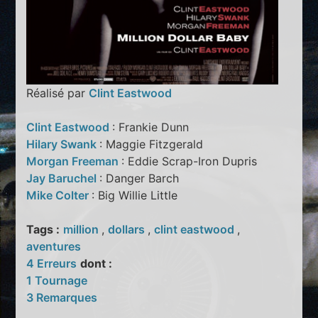
Réalisé par
Clint Eastwood
Clint Eastwood
: Frankie Dunn
Hilary Swank
: Maggie Fitzgerald
Morgan Freeman
: Eddie Scrap-Iron Dupris
Jay Baruchel
: Danger Barch
Mike Colter
: Big Willie Little
Tags :
million
,
dollars
,
clint eastwood
,
aventures
4 Erreurs
dont :
1 Tournage
3 Remarques