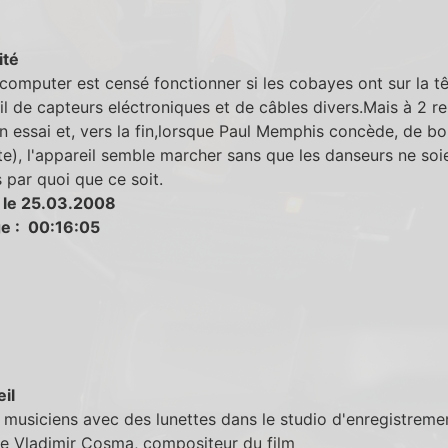
ité
computer est censé fonctionner si les cobayes ont sur la tê
ail de capteurs eléctroniques et de câbles divers.Mais à 2 re
un essai et, vers la fin,lorsque Paul Memphis concède, de bo
te), l'appareil semble marcher sans que les danseurs ne soi
 par quoi que ce soit.
 le 25.03.2008
e : 00:16:05
eil
 musiciens avec des lunettes dans le studio d'enregistremen
ue Vladimir Cosma, compositeur du film