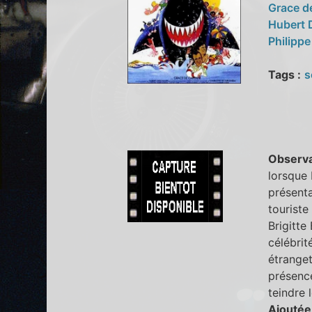
Grace d
Hubert
Philippe
Tags :
s
Observa
lorsque 
présenta
touriste
Brigitte
célébri
étranget
présence
teindre 
Ajoutée