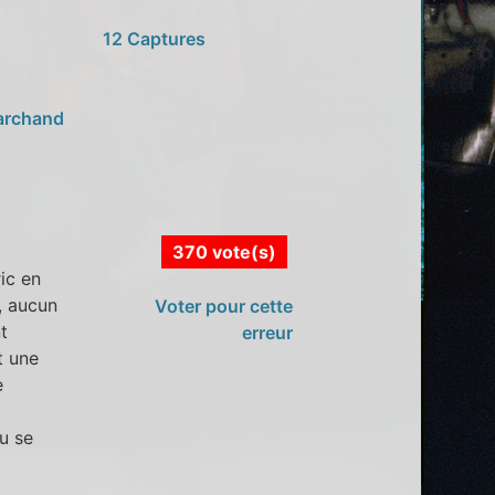
12 Captures
archand
370 vote(s)
ic en
, aucun
Voter pour cette
t
erreur
t une
e
u se