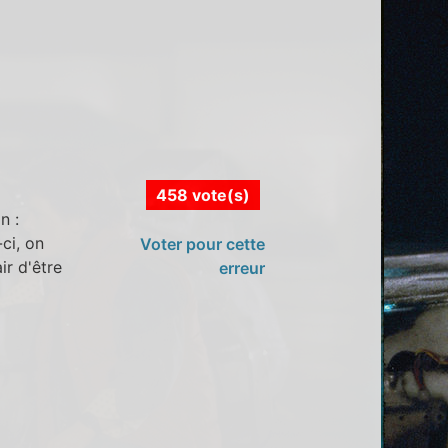
458 vote(s)
n :
ci, on
Voter pour cette
ir d'être
erreur