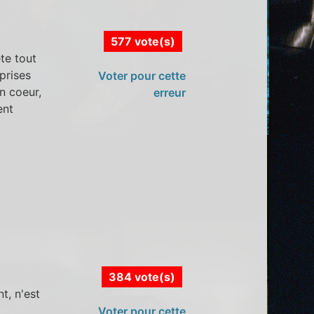
577 vote(s)
te tout
prises
Voter pour cette
n coeur,
erreur
ent
384 vote(s)
t, n'est
Voter pour cette