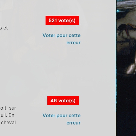
521 vote(s)
s et
Voter pour cette
erreur
46 vote(s)
it, sur
ull. En
Voter pour cette
 cheval
erreur