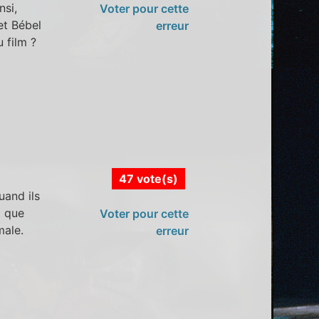
nsi,
Voter pour cette
et Bébel
erreur
u film ?
47 vote(s)
uand ils
t que
Voter pour cette
male.
erreur