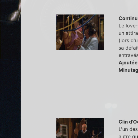
Continu
Le love-
un attir
(lors d'
sa défai
entravés
Ajoutée
Minutag
Clin d'O
L'un des
autre q