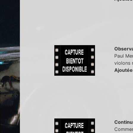
Observa
Paul Mem
violons 
Ajoutée
Continu
Comment