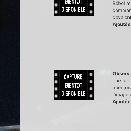
Bébel et
comment
devaient
Ajoutée
Observa
Lors de 
aperçoiv
l'image 
Ajoutée