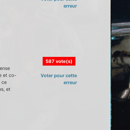
erreur
587 vote(s)
mense
 et co-
Voter pour cette
) ce
erreur
es, et