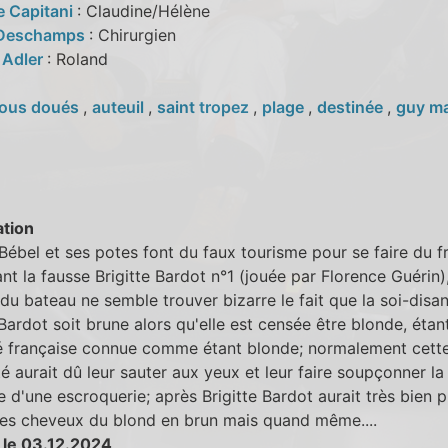
e Capitani
: Claudine/Hélène
 Deschamps
: Chirurgien
 Adler
: Roland
ous doués
,
auteuil
,
saint tropez
,
plage
,
destinée
,
guy m
tion
Bébel et ses potes font du faux tourisme pour se faire du fr
nt la fausse Brigitte Bardot n°1 (jouée par Florence Guérin)
 du bateau ne semble trouver bizarre le fait que la soi-disan
 Bardot soit brune alors qu'elle est censée être blonde, étan
té française connue comme étant blonde; normalement cett
é aurait dû leur sauter aux yeux et leur faire soupçonner la
 d'une escroquerie; après Brigitte Bardot aurait très bien p
les cheveux du blond en brun mais quand même....
 le 03.12.2024