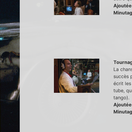
Ajoutée
Minutag
Tourna
La chans
succès 
écrit le
tube, qu
tango).
Ajoutée
Minutag