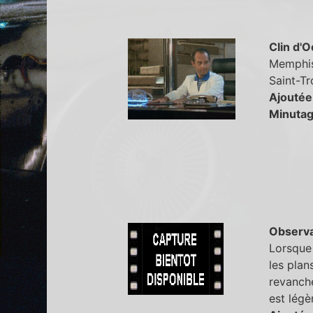
Clin d'O
Memphis 
Saint-Tro
Ajoutée
Minutag
Observa
Lorsque 
les plan
revanche
est légè