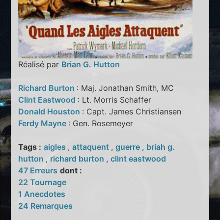
Réalisé par
Brian G. Hutton
Richard Burton
: Maj. Jonathan Smith, MC
Clint Eastwood
: Lt. Morris Schaffer
Donald Houston
: Capt. James Christiansen
Ferdy Mayne
: Gen. Rosemeyer
Tags :
aigles
,
attaquent
,
guerre
,
briah g.
hutton
,
richard burton
,
clint eastwood
47 Erreurs
dont :
22 Tournage
1 Anecdotes
24 Remarques