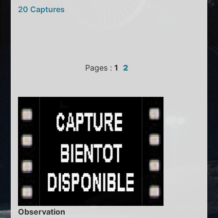
20 Captures
Pages :
1
2
Observation