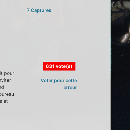
7 Captures
631 vote(s)
it pour
viter
Voter pour cette
nd
erreur
 bureau
s et