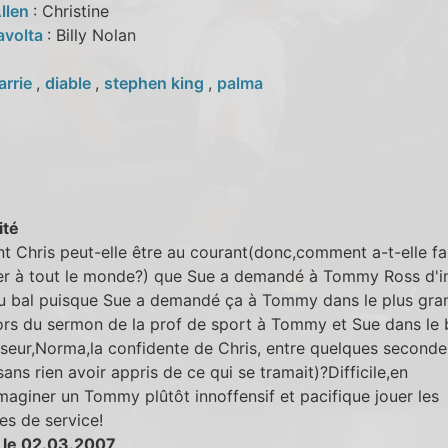
llen
: Christine
avolta
: Billy Nolan
arrie
,
diable
,
stephen king
,
palma
ité
Chris peut-elle être au courant(donc,comment a-t-elle fa
ter à tout le monde?) que Sue a demandé à Tommy Ross d'in
au bal puisque Sue a demandé ça à Tommy dans le plus gra
ors du sermon de la prof de sport à Tommy et Sue dans le
seur,Norma,la confidente de Chris, entre quelques seconde
sans rien avoir appris de ce qui se tramait)?Difficile,en
imaginer un Tommy plûtôt innoffensif et pacifique jouer les
s de service!
 le 02.03.2007