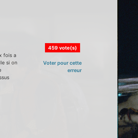
459 vote(s)
 fois a
le si on
Voter pour cette
e
erreur
ssus