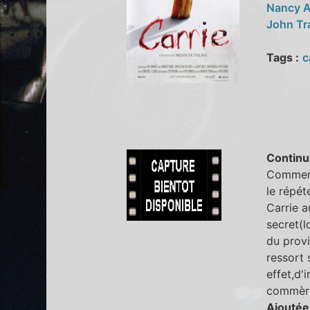
Nancy A
John Tr
Tags :
c
Continu
Comment 
le répé
Carrie 
secret(l
du provi
ressort 
effet,d'
commère
Ajoutée