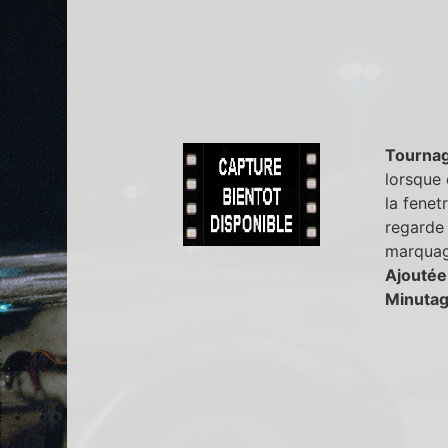
Tourna
lorsque 
la fenet
regarde 
marquage
Ajoutée
Minutag