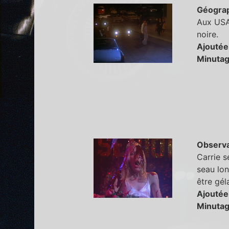
Géogra
Aux USA 
noire.
Ajoutée
Minutag
Observa
Carrie s
seau lon
être gél
Ajoutée
Minutag