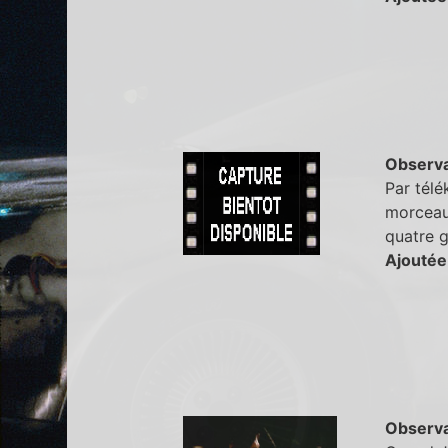
Observa
Par télé
morceaux
quatre 
Ajoutée
Observa