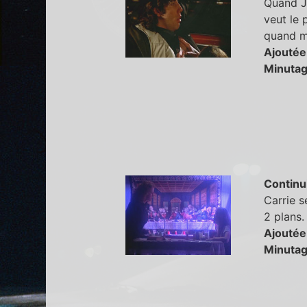
Quand Jo
veut le p
quand mê
Ajoutée
Minutag
Continu
Carrie s
2 plans.
Ajoutée
Minutag