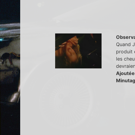
Observa
Quand Jo
produit 
les cheu
devraien
Ajoutée
Minutag