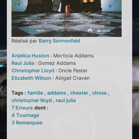
Réalisé par
Barry Sonnenfeld
Anjelica Huston
: Morticia Addams
Raul Julia
: Gomez Addams
Christopher Lloyd
: Oncle Fester
Elizabeth Wilson
: Abigail Craven
Tags :
famille
,
addams
,
chester
,
chose
,
christopher lloyd
,
raul julia
7 Erreurs
dont :
4 Tournage
3 Remarques