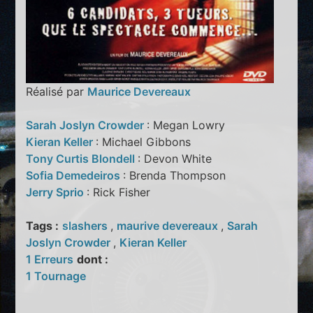
Réalisé par
Maurice Devereaux
Sarah Joslyn Crowder
: Megan Lowry
Kieran Keller
: Michael Gibbons
Tony Curtis Blondell
: Devon White
Sofia Demedeiros
: Brenda Thompson
Jerry Sprio
: Rick Fisher
Tags :
slashers
,
maurive devereaux
,
Sarah
Joslyn Crowder
,
Kieran Keller
1 Erreurs
dont :
1 Tournage