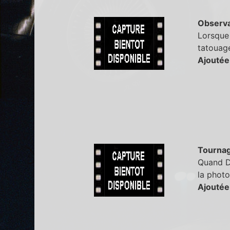
Observa
Lorsque 
tatouage
Ajoutée
Tourna
Quand De
la photo
Ajoutée