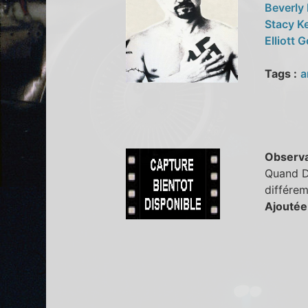
Beverly
Stacy K
Elliott 
Tags :
a
Observa
Quand Da
différe
Ajoutée