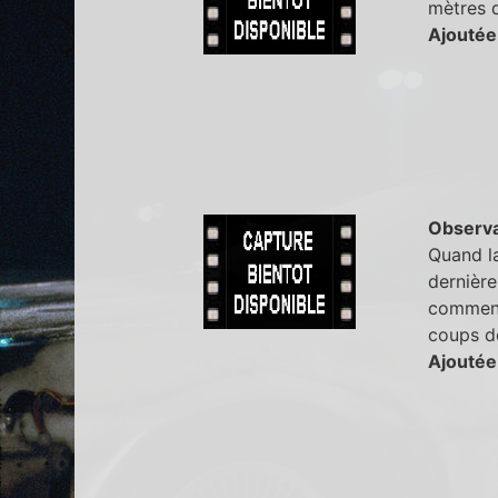
mètres d
Ajoutée
Observa
Quand la
dernière 
commence
coups de
Ajoutée