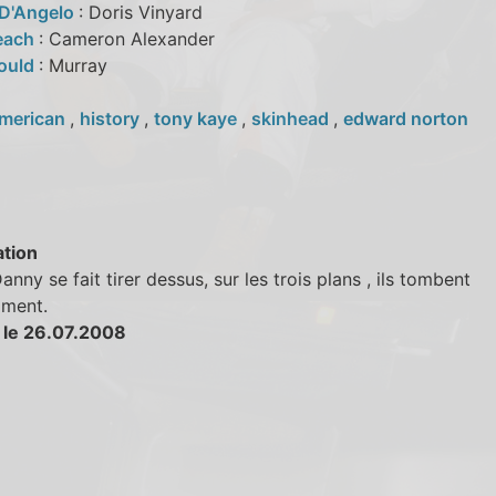
 D'Angelo
: Doris Vinyard
each
: Cameron Alexander
Gould
: Murray
merican
,
history
,
tony kaye
,
skinhead
,
edward norton
tion
nny se fait tirer dessus, sur les trois plans , ils tombent
mment.
 le 26.07.2008