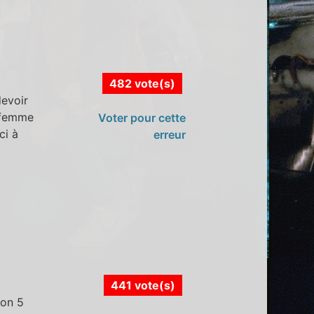
482 vote(s)
devoir
e femme
Voter pour cette
ci à
erreur
441 vote(s)
ron 5