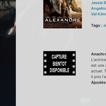
Jessie
Angelin
Val Kil
Tags :
a
Anachr
L'actric
est une 
actuel. 
il pris 
Ajoutée