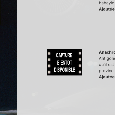
babaylo
Ajoutée
Anachr
Antigone
qu'il es
province
Ajoutée