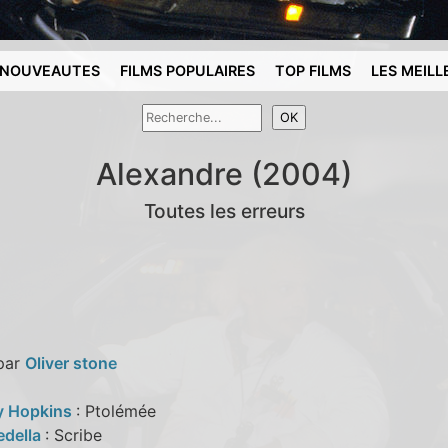
NOUVEAUTES
FILMS POPULAIRES
TOP FILMS
LES MEILL
Alexandre (2004)
Toutes les erreurs
 par
Oliver stone
y Hopkins
: Ptolémée
edella
: Scribe