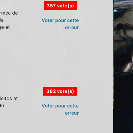
357 vote(s)
'armée de
le
Voter pour cette
ge et
erreur
382 vote(s)
eitos et
du
Voter pour cette
erreur