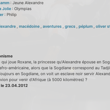
 Kamm
: Jeune Alexandre
a Jolie
: Olympias
mer
: Philip
lexandre
,
macédoine
,
aventures
,
grecs
,
péplum
,
oliver 
onisme
e qui joue Roxane, la princesse qu'Alexandre épouse en Sog
afro-américaine, alors que la Sogdiane correspond au Tadji
Toujours en Sogdiane, on voit un esclave noir servir Alexand
l'avion pour venir d'Afrique (à 5000 kilomètres) ?
 le 23.04.2012