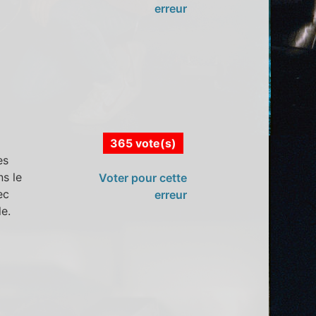
erreur
365 vote(s)
es
s le
Voter pour cette
ec
erreur
e.