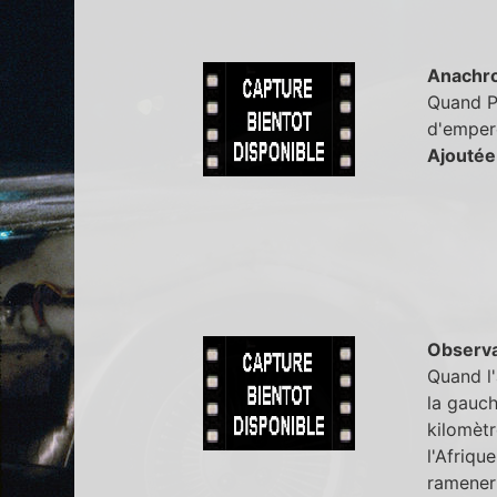
Anachr
Quand Pt
d'empere
Ajoutée
Observa
Quand l'
la gauch
kilomètr
l'Afriqu
ramener 