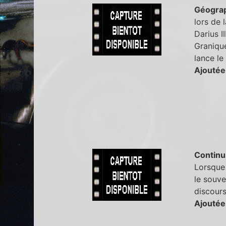
Géogra
lors de 
Darius I
Granique
lance le
Ajoutée
Continu
Lorsque 
le souve
discours
Ajoutée