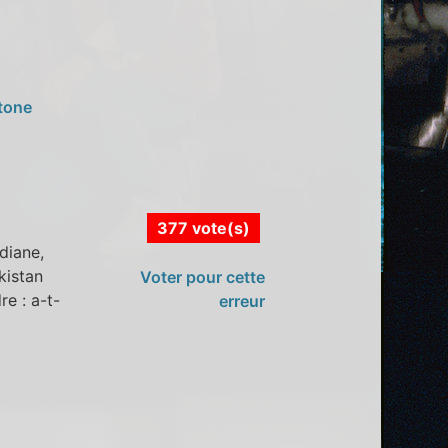
stone
377 vote(s)
diane,
kistan
Voter pour cette
re : a-t-
erreur