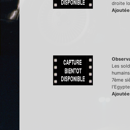
droite l
Ajoutée
Observa
Les sold
humains,
7ème siè
l'Egypte
Ajoutée