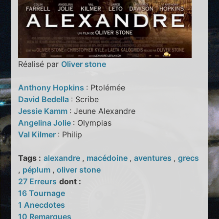
Réalisé par
Oliver stone
Anthony Hopkins
: Ptolémée
David Bedella
: Scribe
Jessie Kamm
: Jeune Alexandre
Angelina Jolie
: Olympias
Val Kilmer
: Philip
Tags :
alexandre
,
macédoine
,
aventures
,
grecs
,
péplum
,
oliver stone
27 Erreurs
dont :
16 Tournage
1 Anecdotes
10 Remarques