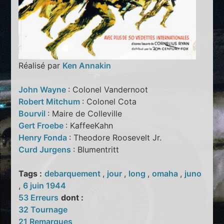
Réalisé par
Ken Annakin
John Wayne
: Colonel Vandernoot
Robert Mitchum
: Colonel Cota
Bourvil
: Maire de Colleville
Gert Froebe
: KaffeeKahn
Henry Fonda
: Theodore Roosevelt Jr.
Curd Jurgens
: Blumentritt
Tags :
debarquement
,
jour
,
long
,
omaha
,
juno
,
6 juin 1944
53 Erreurs
dont :
32 Tournage
21 Remarques