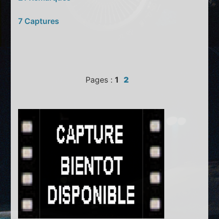
7 Captures
Pages :
1
2