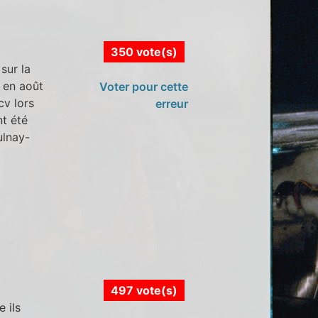
350 vote(s)
sur la
t en août
Voter pour cette
v lors
erreur
nt été
ulnay-
497 vote(s)
 ils