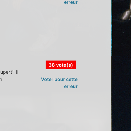
erreur
38 vote(s)
pert'' il
n
Voter pour cette
erreur