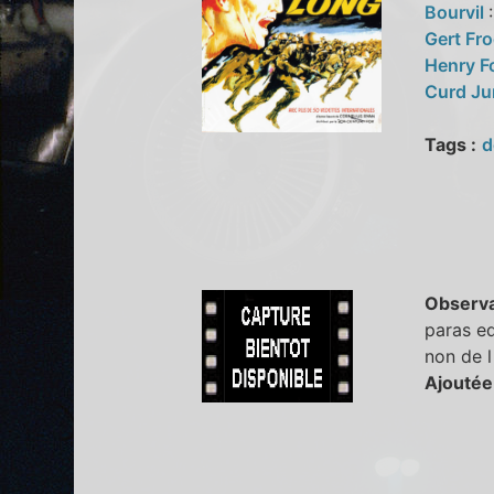
Bourvil
Gert Fr
Henry 
Curd J
Tags :
d
Observa
paras eq
non de 
Ajoutée