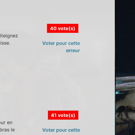
40 vote(s)
 éteignez
isse.
Voter pour cette
erreur
41 vote(s)
our en
 bras le
Voter pour cette