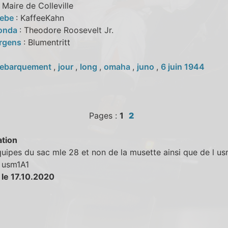
: Maire de Colleville
oebe
: KaffeeKahn
Fonda
: Theodore Roosevelt Jr.
urgens
: Blumentritt
ebarquement
,
jour
,
long
,
omaha
,
juno
,
6 juin 1944
Pages :
1
2
tion
uipes du sac mle 28 et non de la musette ainsi que de l us
l usm1A1
 le 17.10.2020