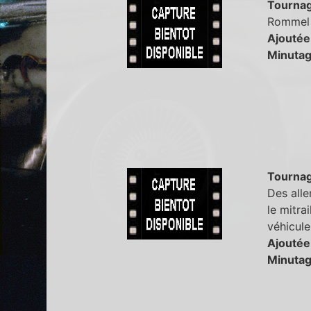
Tourna
Rommel d
Ajoutée
Minutag
Tourna
Des alle
le mitra
véhicule
Ajoutée
Minutag