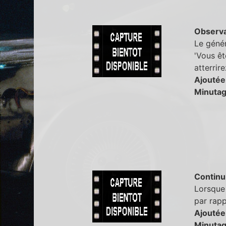
Observa
Le génér
'Vous ête
atterrire
Ajoutée
Minutag
Continu
Lorsque 
par rap
Ajoutée
Minutag