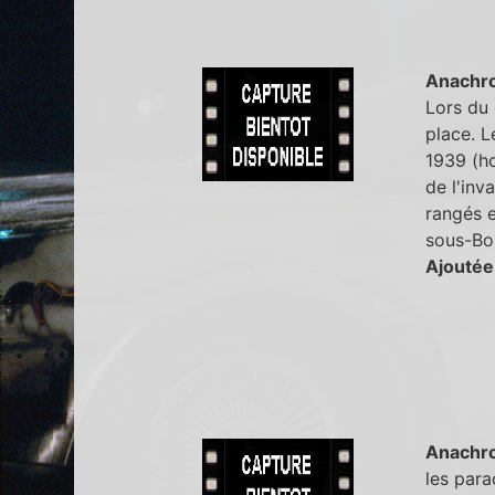
Anachr
Lors du 
place. L
1939 (h
de l'inv
rangés e
sous-Boi
Ajoutée
Anachr
les para