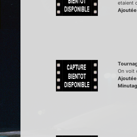
etaient
Ajoutée
Tourna
On voit 
Ajoutée
Minutag