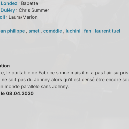
e Londez
: Babette
 Duléry
: Chris Summer
oll
: Laura/Marion
ean philippe
,
smet
,
comédie
,
luchini
,
fan
,
laurent tuel
tion
e, le portable de Fabrice sonne mais il n' a pas l'air surpri
 ne soit pas du Johnny alors qu'il est censé être encore sou
un monde parallèle sans Johnny.
 le 08.04.2020