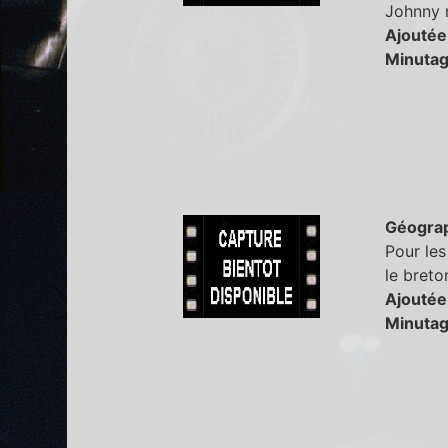
Johnny n
Ajoutée
Minutag
Géogra
Pour les
le breto
Ajoutée
Minutag