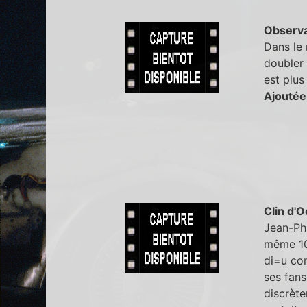
Observa
Dans le 
doubler 
est plus
Ajoutée
Clin d'O
Jean-Phi
même 10 
di=u con
ses fans
discrète