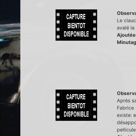
Observa
Le clauc
avalé la
Ajoutée
Minutag
Observa
Après sa
Fabrice 
existe: 
désappoi
pellicul