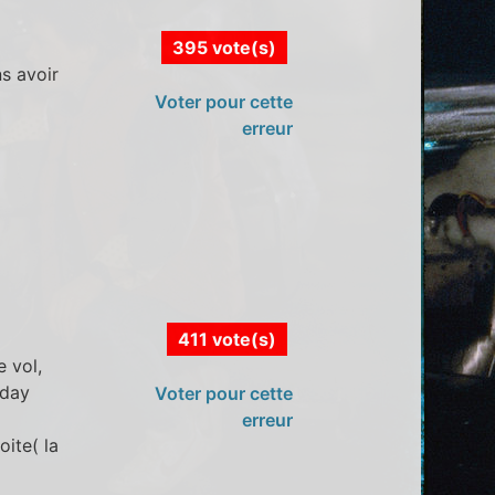
395 vote(s)
ns avoir
Voter pour cette
erreur
411 vote(s)
 vol,
yday
Voter pour cette
erreur
oite( la