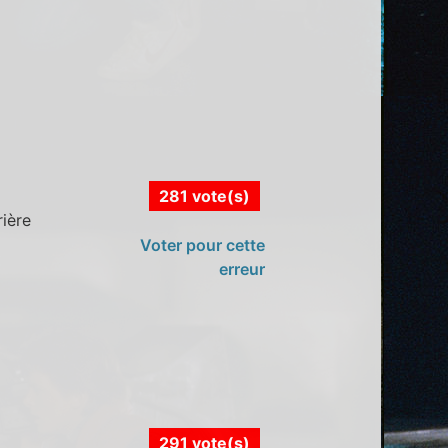
281 vote(s)
rière
Voter pour cette
erreur
291 vote(s)