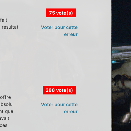
75 vote(s)
fait
 résultat
Voter pour cette
erreur
288 vote(s)
 offre
absolu
Voter pour cette
nt que
erreur
avait
aces