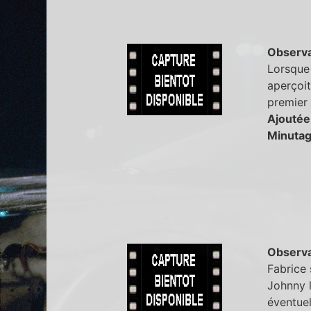
Observa
Lorsque 
aperçoit
premier 
Ajoutée
Minutag
Observa
Fabrice 
Johnny l
éventuel