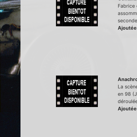
Fabrice 
assommé,
seconde,
Ajoutée
Anachr
La scèn
en 98 (J
déroulée
Ajoutée