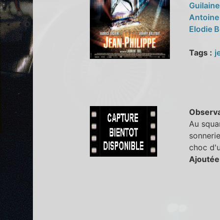
Guilain
Antoine
Elodie B
Tags :
j
Observa
Au squar
sonnerie
choc d'
Ajoutée