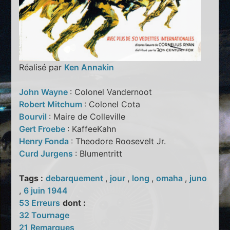
Réalisé par
Ken Annakin
John Wayne
: Colonel Vandernoot
Robert Mitchum
: Colonel Cota
Bourvil
: Maire de Colleville
Gert Froebe
: KaffeeKahn
Henry Fonda
: Theodore Roosevelt Jr.
Curd Jurgens
: Blumentritt
Tags :
debarquement
,
jour
,
long
,
omaha
,
juno
,
6 juin 1944
53 Erreurs
dont :
32 Tournage
21 Remarques