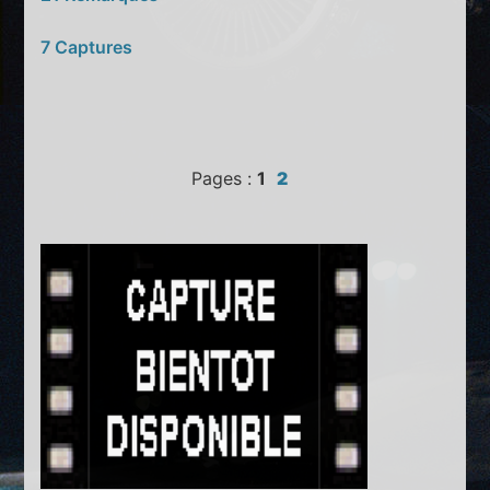
7 Captures
Pages :
1
2