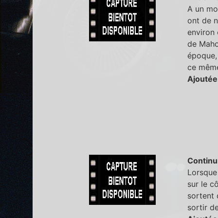
A un mom
ont de n
environ 
de Mahom
époque, 
ce même
Ajoutée
Continu
Lorsque 
sur le c
sortent 
sortir d