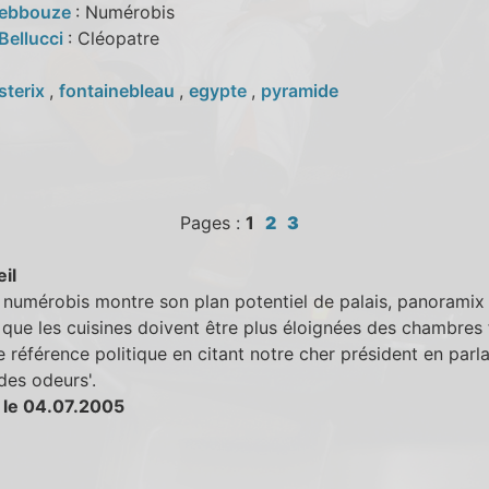
Debbouze
: Numérobis
Bellucci
: Cléopatre
sterix
,
fontainebleau
,
egypte
,
pyramide
Pages :
1
2
3
eil
numérobis montre son plan potentiel de palais, panoramix 
r que les cuisines doivent être plus éloignées des chambres 
ie référence politique en citant notre cher président en parla
 des odeurs'.
 le 04.07.2005