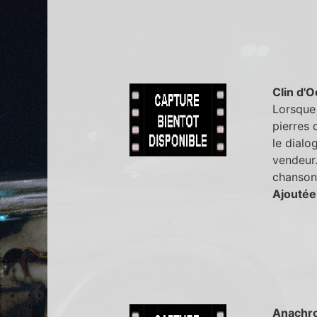
Clin d'O
Lorsque 
pierres 
le dialo
vendeur.
chanson
Ajoutée
Anachr