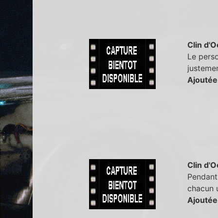
Clin d'O
Le perso
justemen
Ajoutée
Clin d'O
Pendant 
chacun u
Ajoutée