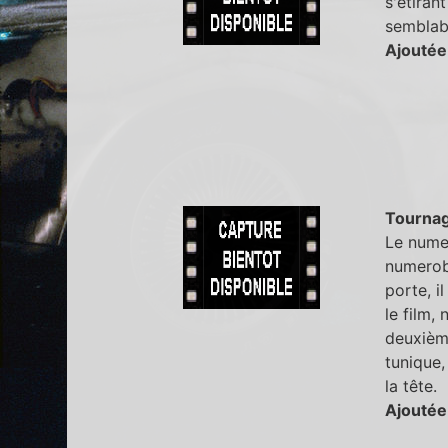
s'étiran
semblabl
Ajoutée
Tourna
Le numer
numerobi
porte, il
le film,
deuxième
tunique,
la tête.
Ajoutée