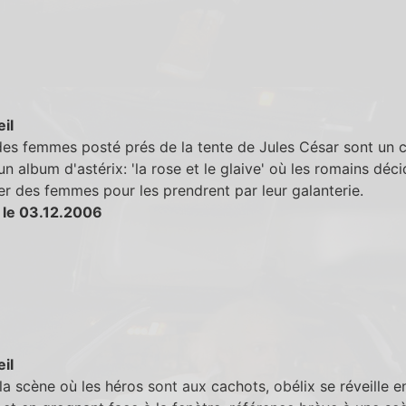
eil
es femmes posté prés de la tente de Jules César sont un c
 un album d'astérix: 'la rose et le glaive' où les romains déc
r des femmes pour les prendrent par leur galanterie.
 le 03.12.2006
eil
la scène où les héros sont aux cachots, obélix se réveille e