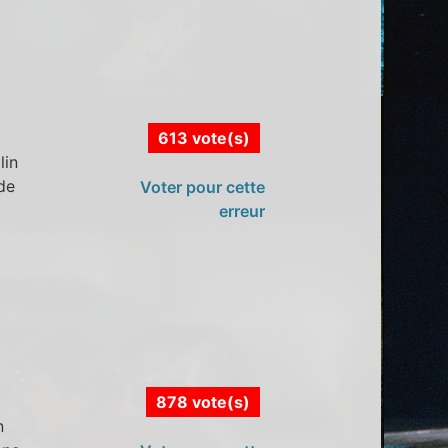
613 vote(s)
lin
ide
Voter pour cette
erreur
878 vote(s)
n