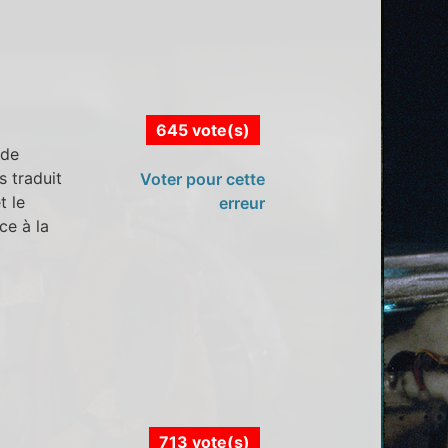
645 vote(s)
 de
s traduit
Voter pour cette
t le
erreur
ce à la
713 vote(s)