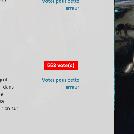
ène
Voter pour cette
erreur
553 vote(s)
u’il
Voter pour cette
 - dans
erreur
le
sa
 rien sur