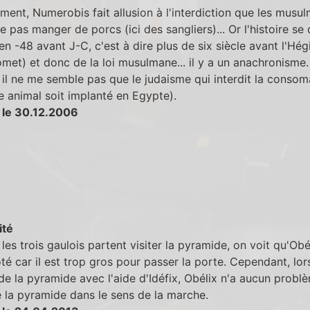
ent, Numerobis fait allusion à l'interdiction que les musu
e pas manger de porcs (ici des sangliers)... Or l'histoire se
en -48 avant J-C, c'est à dire plus de six siècle avant l'Hégi
et) et donc de la loi musulmane... il y a un anachronisme.
il ne me semble pas que le judaisme qui interdit la consom
 animal soit implanté en Egypte).
 le 30.12.2006
ité
les trois gaulois partent visiter la pyramide, on voit qu'Obé
ôté car il est trop gros pour passer la porte. Cependant, lors
de la pyramide avec l'aide d'Idéfix, Obélix n'a aucun probl
e la pyramide dans le sens de la marche.