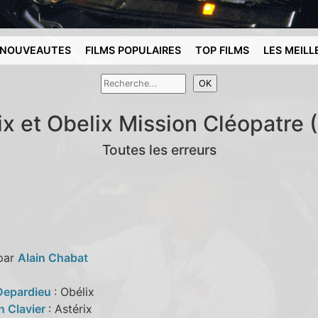
NOUVEAUTES
FILMS POPULAIRES
TOP FILMS
LES MEILL
ix et Obelix Mission Cléopatre 
Toutes les erreurs
 par
Alain Chabat
Depardieu
: Obélix
n Clavier
: Astérix