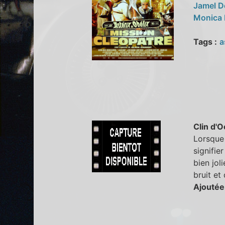
Jamel 
Monica 
Tags :
a
Clin d'O
Lorsque 
signifie
bien jol
bruit et
Ajoutée