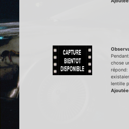
Ajoutée
Observa
Pendant 
chose un
répond: "
existaie
lentille
Ajoutée