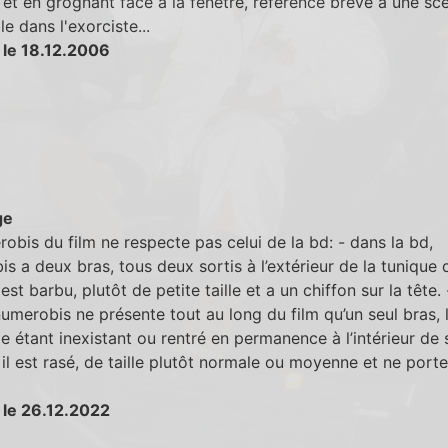
t et en grognant face à la fenètre, référence brève à une sc
e dans l'exorciste...
 le 18.12.2006
ge
obis du film ne respecte pas celui de la bd: - dans la bd,
s a deux bras, tous deux sortis à l’extérieur de la tunique q
 est barbu, plutôt de petite taille et a un chiffon sur la tête.
 numerobis ne présente tout au long du film qu’un seul bras, 
 étant inexistant ou rentré en permanence à l’intérieur de 
 il est rasé, de taille plutôt normale ou moyenne et ne porte
 le 26.12.2022