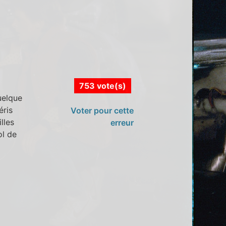
753 vote(s)
uelque
éris
Voter pour cette
lles
erreur
ol de