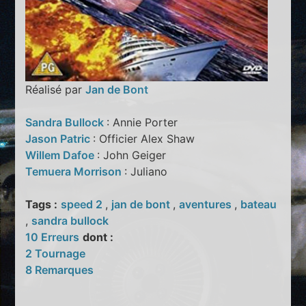
Réalisé par
Jan de Bont
Sandra Bullock
: Annie Porter
Jason Patric
: Officier Alex Shaw
Willem Dafoe
: John Geiger
Temuera Morrison
: Juliano
Tags :
speed 2
,
jan de bont
,
aventures
,
bateau
,
sandra bullock
10 Erreurs
dont :
2 Tournage
8 Remarques