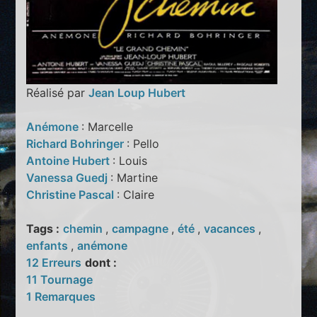
Réalisé par
Jean Loup Hubert
Anémone
: Marcelle
Richard Bohringer
: Pello
Antoine Hubert
: Louis
Vanessa Guedj
: Martine
Christine Pascal
: Claire
Tags :
chemin
,
campagne
,
été
,
vacances
,
enfants
,
anémone
12 Erreurs
dont :
11 Tournage
1 Remarques