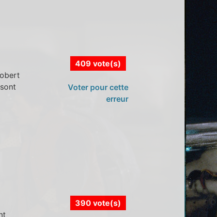
409 vote(s)
robert
 sont
Voter pour cette
erreur
390 vote(s)
nt