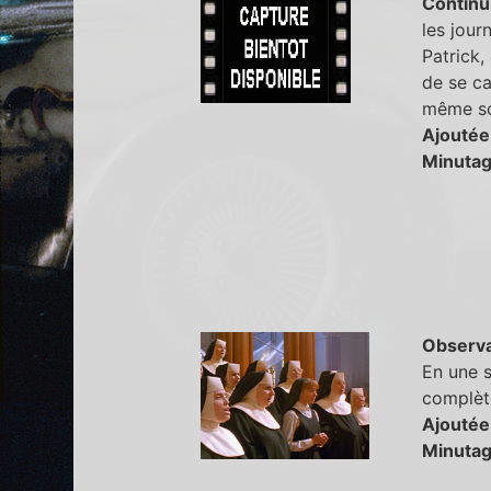
Continu
les jour
Patrick,
de se cac
même sc
Ajoutée 
Minutag
Observa
En une s
complète
Ajoutée
Minutag