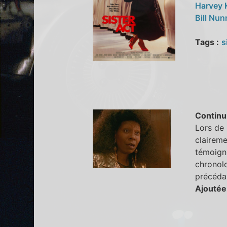
Harvey 
Bill Nu
Tags :
s
Continu
Lors de 
claireme
témoigne
chronolo
précédan
Ajoutée