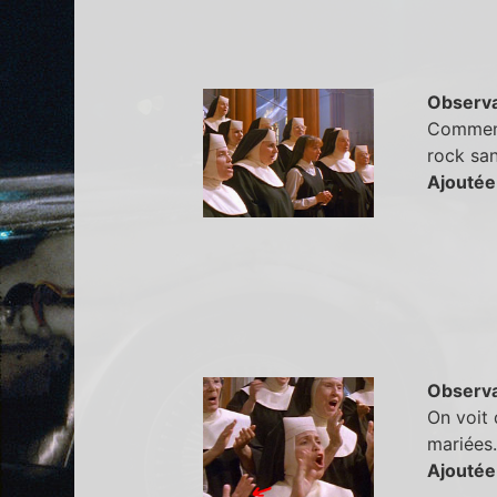
Observa
Comment 
rock san
Ajoutée
Observa
On voit 
mariées.
Ajoutée