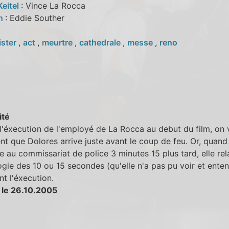
Keitel
: Vince La Rocca
nn
: Eddie Souther
ister
,
act
,
meurtre
,
cathedrale
,
messe
,
reno
ité
l'éxecution de l'employé de La Rocca au debut du film, on 
nt que Dolores arrive juste avant le coup de feu. Or, quand 
 au commissariat de police 3 minutes 15 plus tard, elle rela
gie des 10 ou 15 secondes (qu'elle n'a pas pu voir et ente
t l'éxecution.
 le 26.10.2005