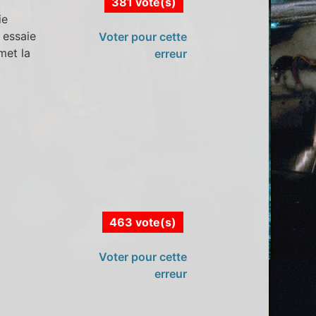
381 vote(s)
ie
t essaie
Voter pour cette
smet la
erreur
463 vote(s)
Voter pour cette
erreur