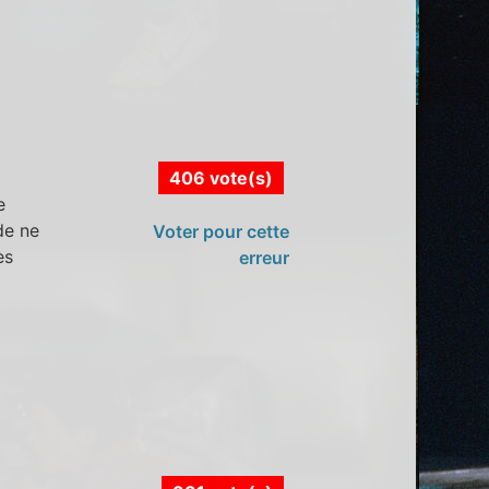
406 vote(s)
e
de ne
Voter pour cette
ès
erreur