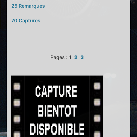
25 Remarques
70 Captures
Pages :
1
2
3