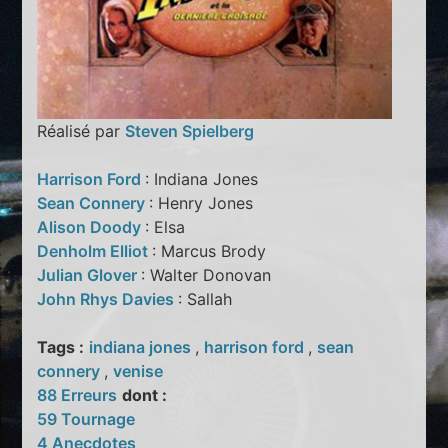
Réalisé par
Steven Spielberg
Harrison Ford
: Indiana Jones
Sean Connery
: Henry Jones
Alison Doody
: Elsa
Denholm Elliot
: Marcus Brody
Julian Glover
: Walter Donovan
John Rhys Davies
: Sallah
Tags :
indiana jones
,
harrison ford
,
sean
connery
,
venise
88 Erreurs
dont :
59 Tournage
4 Anecdotes