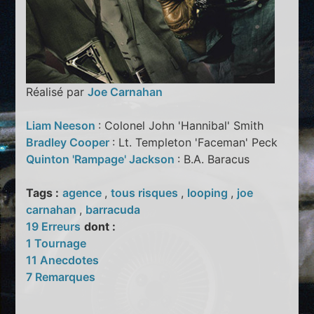
Réalisé par
Joe Carnahan
Liam Neeson
: Colonel John 'Hannibal' Smith
Bradley Cooper
: Lt. Templeton 'Faceman' Peck
Quinton 'Rampage' Jackson
: B.A. Baracus
Tags :
agence
,
tous risques
,
looping
,
joe
carnahan
,
barracuda
19 Erreurs
dont :
1 Tournage
11 Anecdotes
7 Remarques