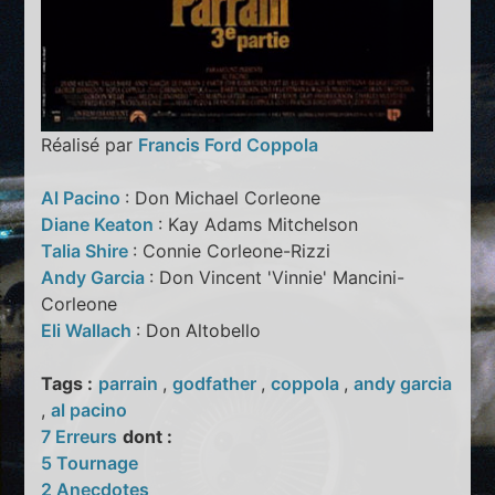
Réalisé par
Francis Ford Coppola
Al Pacino
: Don Michael Corleone
Diane Keaton
: Kay Adams Mitchelson
Talia Shire
: Connie Corleone-Rizzi
Andy Garcia
: Don Vincent 'Vinnie' Mancini-
Corleone
Eli Wallach
: Don Altobello
Tags :
parrain
,
godfather
,
coppola
,
andy garcia
,
al pacino
7 Erreurs
dont :
5 Tournage
2 Anecdotes