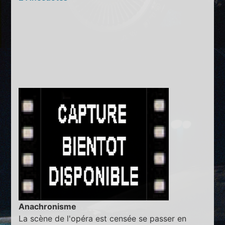
Anachronisme
La scène de l'opéra est censée se passer en