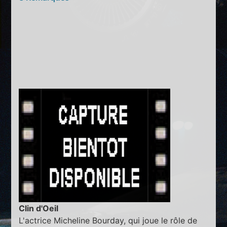
Clin d'Oeil
L'actrice Micheline Bourday, qui joue le rôle de