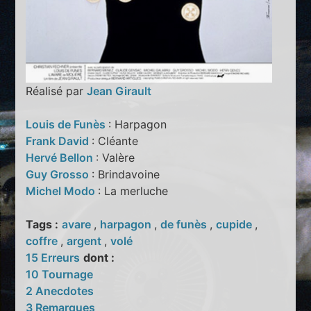
Réalisé par
Jean Girault
Louis de Funès
: Harpagon
Frank David
: Cléante
Hervé Bellon
: Valère
Guy Grosso
: Brindavoine
Michel Modo
: La merluche
Tags :
avare
,
harpagon
,
de funès
,
cupide
,
coffre
,
argent
,
volé
15 Erreurs
dont :
10 Tournage
2 Anecdotes
3 Remarques