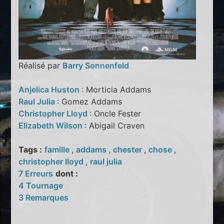
Réalisé par
Barry Sonnenfeld
Anjelica Huston
: Morticia Addams
Raul Julia
: Gomez Addams
Christopher Lloyd
: Oncle Fester
Elizabeth Wilson
: Abigail Craven
Tags :
famille
,
addams
,
chester
,
chose
,
christopher lloyd
,
raul julia
7 Erreurs
dont :
4 Tournage
3 Remarques