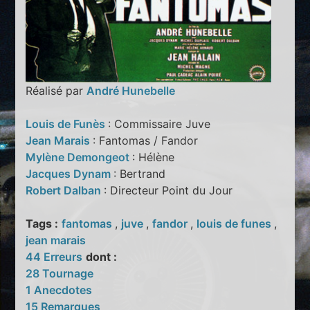
Réalisé par
André Hunebelle
Louis de Funès
: Commissaire Juve
Jean Marais
: Fantomas / Fandor
Mylène Demongeot
: Hélène
Jacques Dynam
: Bertrand
Robert Dalban
: Directeur Point du Jour
Tags :
fantomas
,
juve
,
fandor
,
louis de funes
,
jean marais
44 Erreurs
dont :
28 Tournage
1 Anecdotes
15 Remarques