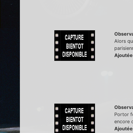
Observa
Alors qu
parisien
Ajoutée
Observa
Portor f
encore d
Ajoutée