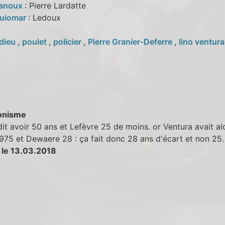
Lanoux
: Pierre Lardatte
Guiomar
: Ledoux
dieu
,
poulet
,
policier
,
Pierre Granier-Deferre
,
lino ventura
onisme
dit avoir 50 ans et Lefèvre 25 de moins. or Ventura avait al
975 et Dewaere 28 : ça fait donc 28 ans d'écart et non 25.
 le 13.03.2018