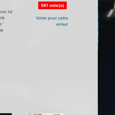
591 vote(s)
ur lui
été
Voter pour cette
e '
erreur
ée