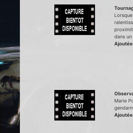
Tourna
Lorsque 
ralentis
proximit
dans un 
Ajoutée
Observa
Marie Po
gendarm
Ajoutée