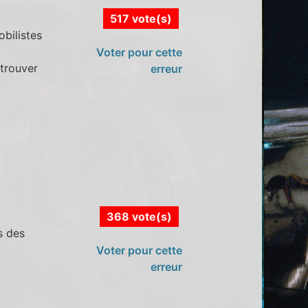
517 vote(s)
bilistes
Voter pour cette
etrouver
erreur
368 vote(s)
s des
Voter pour cette
erreur