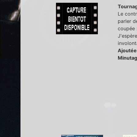
Tourna
Le cont
parler d
coupée : 
J'espère
involon
Ajoutée
Minutag