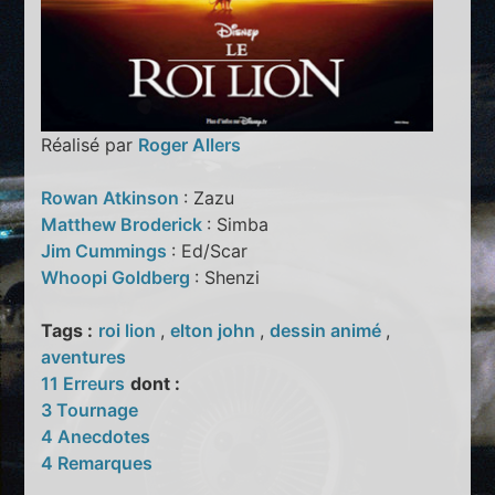
Réalisé par
Roger Allers
Rowan Atkinson
: Zazu
Matthew Broderick
: Simba
Jim Cummings
: Ed/Scar
Whoopi Goldberg
: Shenzi
Tags :
roi lion
,
elton john
,
dessin animé
,
aventures
11 Erreurs
dont :
3 Tournage
4 Anecdotes
4 Remarques