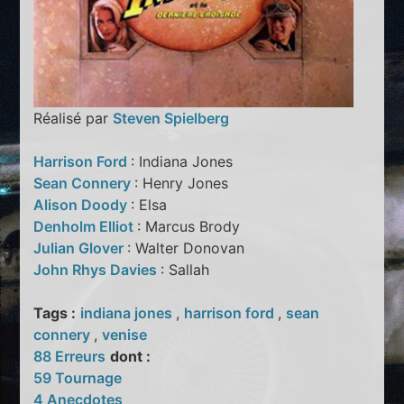
Réalisé par
Steven Spielberg
Harrison Ford
: Indiana Jones
Sean Connery
: Henry Jones
Alison Doody
: Elsa
Denholm Elliot
: Marcus Brody
Julian Glover
: Walter Donovan
John Rhys Davies
: Sallah
Tags :
indiana jones
,
harrison ford
,
sean
connery
,
venise
88 Erreurs
dont :
59 Tournage
4 Anecdotes