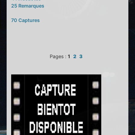
25 Remarques
70 Captures
Pages :
1
2
3