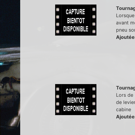
Tourna
Lorsque 
avant mê
pneu son
Ajoutée
Tourna
Lors de 
de levie
cabine
Ajoutée