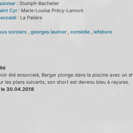
Guiomar
: Stumph-Bachelier
aint Cyr
: Marie-Louise Précy-Lamont
Ceccaldi
: La Palière
ous sorciers
,
georges lautner
,
comédie
,
lefebvre
ité
oir été ensorcelé, Berger plonge dans la piscine avec un s
ur les plans suivants, son short est devenu bleu à rayures.
 le 30.04.2018