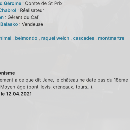
d Gérome
: Comte de St Prix
Chabrol
: Réalisateur
en
: Gérant du Caf
 Balasko
: Vendeuse
nimal
,
belmondo
,
raquel welch
,
cascades
,
montmartre
onisme
ement à ce que dit Jane, le château ne date pas du 18ème 
Moyen-âge (pont-levis, créneaux, tours...).
 le 12.04.2021