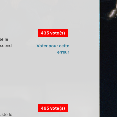
435 vote(s)
se le
descend
Voter pour cette
erreur
465 vote(s)
uste le