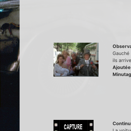
Observa
Gauché m
ils arri
Ajoutée
Minutag
Continu
La voitu