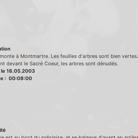
tion
onte à Montmartre. Les feuilles d'arbres sont bien vertes
vent devant le Sacré Coeur, les arbres sont dénudés.
 le 18.05.2003
e : 00:08:00
ité
re est au bord du précipice, et se balance d'avant en arrièr