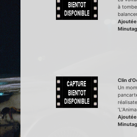
à tomber
balance
Ajoutée
Minutag
Clin d'O
Un momen
pancarte
réalisate
'L'Animal
Ajoutée
Minutag