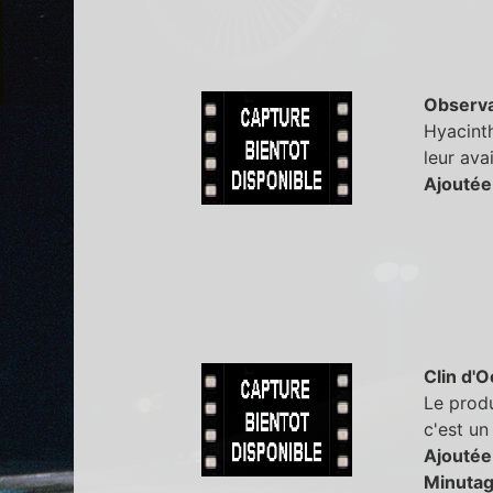
Observa
Hyacinth
leur ava
Ajoutée
Clin d'O
Le produ
c'est un
Ajoutée
Minutag