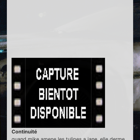
Continuité
quand mike amene les tulipes a jane, elle derme