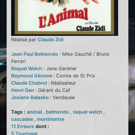
Réalisé par
Claude Zidi
Jean Paul Belmondo
: Mike Gauché / Bruno
Ferrari
Raquel Welch
: Jane Gardner
Raymond Gérome
: Comte de St Prix
Claude Chabrol
: Réalisateur
Henri Gen
: Gérant du Caf
Josiane Balasko
: Vendeuse
Tags :
animal
,
belmondo
,
raquel welch
,
cascades
,
montmartre
11 Erreurs
dont :
5 Tournage