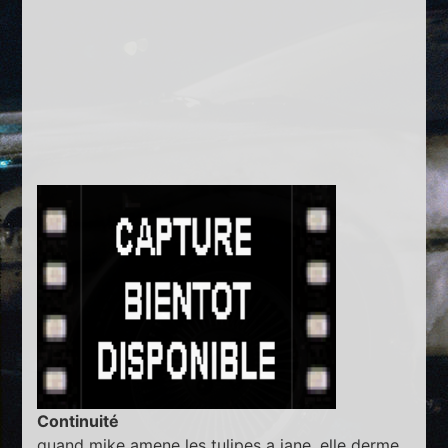
Continuité
quand mike amene les tulipes a jane, elle derme