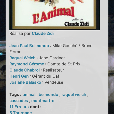
Réalisé par
Claude Zidi
Jean Paul Belmondo
: Mike Gauché / Bruno
Ferrari
Raquel Welch
: Jane Gardner
Raymond Gérome
: Comte de St Prix
Claude Chabrol
: Réalisateur
Henri Gen
: Gérant du Caf
Josiane Balasko
: Vendeuse
Tags :
animal
,
belmondo
,
raquel welch
,
cascades
,
montmartre
11 Erreurs
dont :
5 Tournage