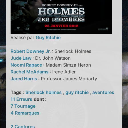
Réalisé par
Guy Ritchie
Robert Downey Jr.
: Sherlock Holmes
Jude Law
: Dr. John Watson
Noomi Rapace
: Madam Simza Heron
Rachel McAdams
: Irene Adler
Jared Harris
: Professor James Moriarty
Tags :
Sherlock holmes
,
guy ritchie
,
aventures
11 Erreurs
dont :
7 Tournage
4 Remarques
2 Captures