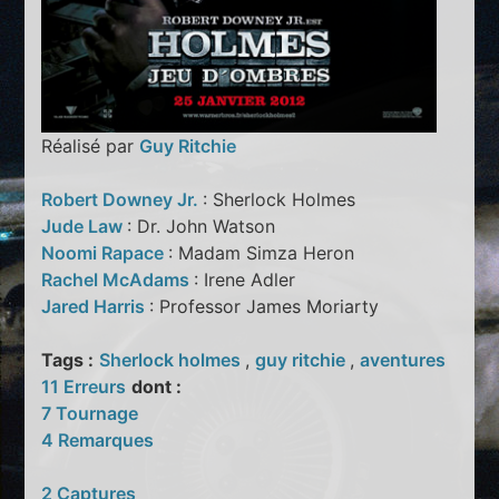
Réalisé par
Guy Ritchie
Robert Downey Jr.
: Sherlock Holmes
Jude Law
: Dr. John Watson
Noomi Rapace
: Madam Simza Heron
Rachel McAdams
: Irene Adler
Jared Harris
: Professor James Moriarty
Tags :
Sherlock holmes
,
guy ritchie
,
aventures
11 Erreurs
dont :
7 Tournage
4 Remarques
2 Captures