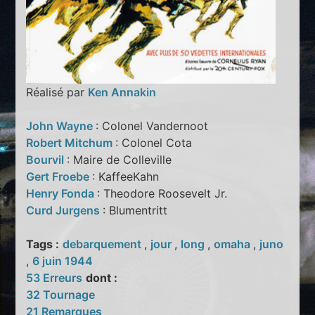
Réalisé par
Ken Annakin
John Wayne
: Colonel Vandernoot
Robert Mitchum
: Colonel Cota
Bourvil
: Maire de Colleville
Gert Froebe
: KaffeeKahn
Henry Fonda
: Theodore Roosevelt Jr.
Curd Jurgens
: Blumentritt
Tags :
debarquement
,
jour
,
long
,
omaha
,
juno
,
6 juin 1944
53 Erreurs
dont :
32 Tournage
21 Remarques