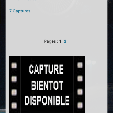
7 Captures
Pages :
1
2