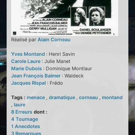
Réalisé par
Alain Corneau
Yves Montand
: Henri Savin
Carole Laure
: Julie Manet
Marie Dubois
: Dominique Montlaur
Jean François Balmer
: Waldeck
Jacques Rispal
: Frédo
Tags :
menace
,
dramatique
,
corneau
,
montand
,
laure
8 Erreurs
dont :
4 Tournage
1 Anecdotes
3 Remarques