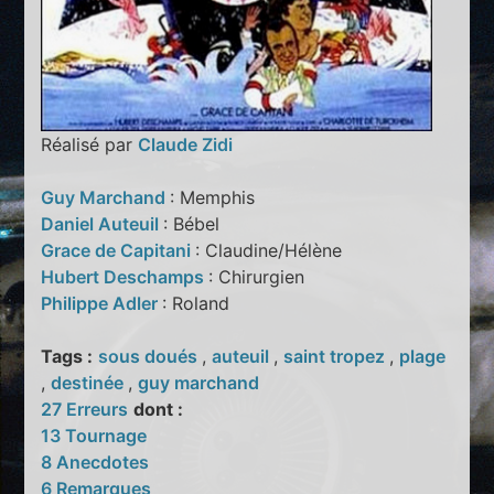
Réalisé par
Claude Zidi
Guy Marchand
: Memphis
Daniel Auteuil
: Bébel
Grace de Capitani
: Claudine/Hélène
Hubert Deschamps
: Chirurgien
Philippe Adler
: Roland
Tags :
sous doués
,
auteuil
,
saint tropez
,
plage
,
destinée
,
guy marchand
27 Erreurs
dont :
13 Tournage
8 Anecdotes
6 Remarques