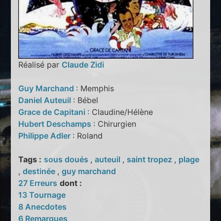
Réalisé par
Claude Zidi
Guy Marchand
: Memphis
Daniel Auteuil
: Bébel
Grace de Capitani
: Claudine/Hélène
Hubert Deschamps
: Chirurgien
Philippe Adler
: Roland
Tags :
sous doués
,
auteuil
,
saint tropez
,
plage
,
destinée
,
guy marchand
27 Erreurs
dont :
13 Tournage
8 Anecdotes
6 Remarques